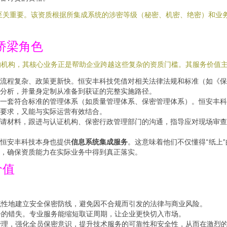
至关重要。该资质根据所集成系统的涉密等级（秘密、机密、绝密）和业
桥梁角色
的机构，其核心业务正是帮助企业跨越这些复杂的资质门槛。其服务价值
流程复杂、政策更新快。恒安丰科技凭借对相关法律法规和标准（如《保
分析，并量身定制从准备到获证的完整实施路径。
一套符合标准的管理体系（如质量管理体系、保密管理体系）。恒安丰科
要求，又能与实际运营有效结合。
请材料，跟进与认证机构、保密行政管理部门的沟通，指导应对现场审查
都恒安丰科技本身也提供
信息系统集成服务
。这意味着他们不仅懂得“纸上
，确保资质能力在实际业务中得到真正落实。
价值
：
统性地建立安全保密防线，避免因不合规而引发的法律与商业风险。
会的错失。专业服务能缩短取证周期，让企业更快切入市场。
管理，强化全员保密意识，提升技术服务的可靠性和安全性，从而在激烈