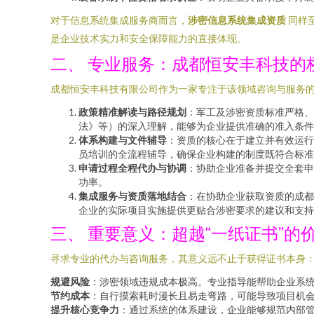
对于信息系统集成服务商而言，
涉密信息系统集成资质
同样
是企业技术实力和安全保障能力的直接体现。
二、 专业服务：成都恒安丰科技的
成都恒安丰科技有限公司作为一家专注于该领域咨询与服务
政策精准解读与路径规划
：军工及涉密资质标准严格、
法》等）的深入理解，能够为企业提供准确的准入条件
体系构建与文件辅导
：资质的核心在于建立并有效运行
员培训的全流程辅导，确保企业构建的制度既符合标准
申请过程全程代办与协调
：协助企业准备并提交全套申
功率。
集成服务与资质落地结合
：在协助企业获取资质的成
企业的实际项目实施提供更贴合涉密要求的建议和支持
三、 重要意义：超越“一纸证书”的
寻求专业的代办与咨询服务，其意义远不止于获得证书本身
规避风险
：涉密领域违规成本极高。专业指导能帮助企业系
节约成本
：自行摸索耗时漫长且易走弯路，可能导致项目机
提升核心竞争力
：通过系统的体系建设，企业能够规范内部