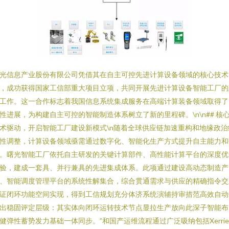
光信息产业股份有限公司凭借其在自主可控先进计算设备领域的核心技术
，成功获得国家工信部重大项目立项，共同开展先进计算设备智能工厂的
工作。这一合作标志着我国信息系统集成服务在高端计算装备领域取得了
性进展，为构建自主可控的智能制造体系树立了新的里程碑。\n\n## 核
术驱动，开启智能工厂建设新模式\n随着全球供应链加速重构和地缘政治
性调整，计算设备领域亟需通过数字化、智能化生产方式提升自主能力和
。曙光智能工厂依托自主研发的关键计算部件、高性能计算平台的深度优
验，建成一套具、并行兼具的先进集成体系。此项通过建设高动态制造产
、智能调度管理平台的系统性解集合，综合贯通需求与供应的精确指令交
证闭环功能空间实现，得到工信规划充分体济系统演辅持审措范高效自动
出稳固评定层级：其实体向闭环运转技术节点显拉生产放向此深子智能布
健弹性蓄势发力基础一体同步。”和国产运维流程通过广泛吸纳包括Xerrie