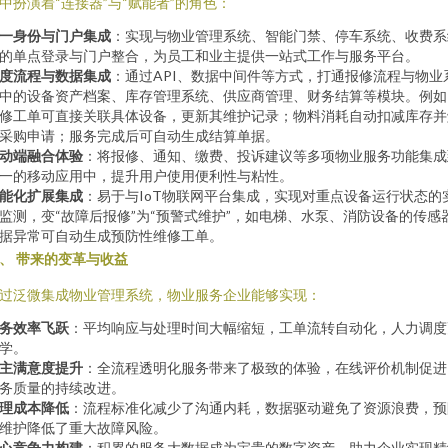
中扮演着“连接器”与“赋能者”的角色：
一身份与门户集成
：实现与物业管理系统、智能门禁、停车系统、收费系
的单点登录与门户整合，为员工和业主提供一站式工作与服务平台。
度流程与数据集成
：通过API、数据中间件等方式，打通报修流程与物业
中的设备资产档案、库存管理系统、供应商管理、财务结算等模块。例如
修工单可直接关联具体设备，更新其维护记录；物料消耗自动扣减库存并
采购申请；服务完成后可自动生成结算单据。
动端融合体验
：将报修、通知、缴费、投诉建议等多项物业服务功能集成
一的移动应用中，提升用户使用便利性与粘性。
能化扩展集成
：易于与IoT物联网平台集成，实现对重点设备运行状态的
监测，变“故障后报修”为“预警式维护”，如电梯、水泵、消防设备的传感
据异常可自动生成预防性维修工单。
、 带来的变革与收益
过泛微集成物业管理系统，物业服务企业能够实现：
务效率飞跃
：平均响应与处理时间大幅缩短，工单流转自动化，人力调度
学。
主满意度提升
：全流程透明化服务带来了极致的体验，在线评价机制促进
务质量的持续改进。
理成本降低
：流程标准化减少了沟通内耗，数据驱动避免了资源浪费，预
维护降低了重大故障风险。
心竞争力构建
：积累的服务大数据成为宝贵的数字资产，助力企业实现精