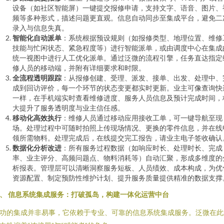
设备（如社区智能屏）一键提交报修申请，支持文字、语音、图片、
频等多种形式，描述问题更直观。信息自动同步至集成平台，避免二
录入与信息失真。
智能化自动派单
：系统根据预设规则（如报修类型、地理位置、维修
技能与忙闲状态、紧急程度等）进行智能派单，或由调度中心在集成
统一视图中进行人工优化派单。通过泛微的流程引擎，任务直达指定
修人员的移动端，并附有详细要求和时限。
全流程透明跟踪
：从报修创建、受理、派发、接单、出发、处理中、
成到回访评价，每一个环节的状态变更都实时更新。业主可像查询快
一样，在手机端实时查看维修进度、服务人员信息及预计完成时间，
大提升了服务透明度与业主信任感。
移动化高效执行
：维修人员通过移动应用接收工单，可一键导航至现
场。处理过程中可随时拍照上传现场情况、更换的零件信息，并在线
领所需物料。处理完成后，在线提交完工报告，请业主电子签收确认
数据化分析改进
：所有服务过程数据（如响应时长、处理时长、完成
率、业主评分、高频问题点、物料消耗等）自动汇聚，形成多维度的
析报表。管理层可以清晰洞察服务短板、人员绩效、成本构成，为优
资源配置、制定预防性维护计划、提升服务质量提供精准的数据支撑
、 信息系统集成服务：打破孤岛，构建一体化运营中台
功的集成并非易事，它依赖于专业、可靠的信息系统集成服务。泛微在此