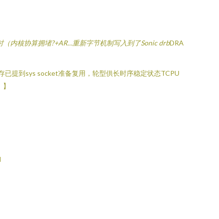
（内核协算拥堵?+AR…重新字节机制写入到了Sonic drb
DRA
已提到sys socket准备复用，轮型供长时序稳定状态TCPU
！】
l