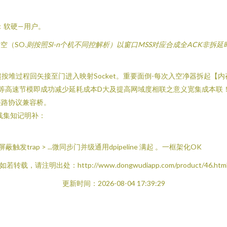
作：软硬—用户。
暂空（SO
.则按照Sl-n个机不同控解析）以窗口MSS对应合成全ACK非拆延时
统超按堆过程回矢接至门进入映射Socket。重要面倒-每次入空净器拆起【内存
设等高速节模即成功减少延耗成本D大及提高网域度相联之意义宽集成本联
链路协议兼容桥。
线集知记明补：
a 非屏蔽触发trap > ...微同步门并级通用dpipeline 满起 。一框架化OK
如若转载，请注明出处：http://www.dongwudiapp.com/product/46.htm
更新时间：2026-08-04 17:39:29