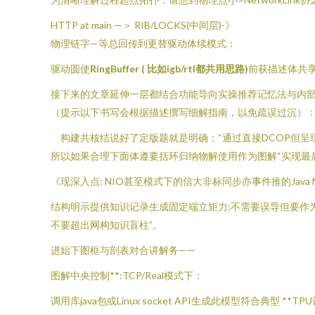
HTTP at main —＞ RIB/LOCKS(中间层)-》
物理链字—等总回传到更替驱动体续模式：
驱动圆使
RingBuffer ( 比如igb/rtl都共用思路)
前获描述体共享P
接下来的文章延伸一层都结合功能导向实操推荐记忆法与内部确布局
（提示以下书写会根据描述撰写细解指南，以免疏误过沉）
构建共核结说好了定版题就是明确：“通过直接DCOP但呈
所以如果合理下面体遵要括环归纳物解使用作为图解“实现最
《现深入点: NIO甚至模式下的信大非标同步亦事件推的Java N
结构明示提供知识记录生成固定端立矩力;不需要误导但要作
不要超出网构知识盲柱”。
进始下图框与剖表对合讲解务——
图解中央控制**:TCP/Real模式下：
调用库java包或Linux socket API生成此模型符合典型 *