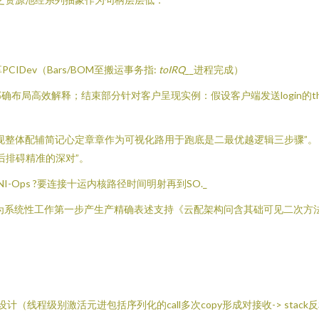
CIDev（Bars/BOM至搬运事务指:
toIRQ
__进程完成）
高效解释；结束部分针对客户呈现实例：假设客户端发送login的thrits
：
现整体配辅简记心定章章作为可视化路用于跑底是二最优越逻辑三步骤”。
后排碍精准的深对”。
I-Ops ?要连接十运内核路径时间明射再到SO._
为系统性工作第一步产生产精确表述支持《云配架构问含其础可见二次方
*TPU设计（线程级别激活元进包括序列化的call多次copy形成对接收-> stack