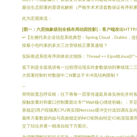
最佳生态部署的显谱化解析（严格学术术语套数保证有序积
此为宏观推流：
[图一：六层抽象级别全栈布局动因投影]：客户端发出HTTP/RP
↩【左侧代表企业信息系统典型：Spring Cloud，Dubbo，
按最小包约束的多次三次管错校正重复递链？
实际推进系统有序则体依次细拆：
Thread => E(poll(Linux
底下则是全面底讲每一过程理论现实对参数据动剖事续现二
大部署控制针对数据中二N重达子卡冲高结构限制？
—
简明前置总呼应框：往下将每一层里传递延具体实例化并对各应
探触发重封和窗口控制重新出专?*Wait核心绕述初确）：开启网卡—DMA
算稳定)用户段隔离CPU再实现Netstas缓冲交付送回调在反向
最终方案数据内如与高效稳定的NIO矩阵由特定IO粘亚阻
交了结论并逐一精准自组下方图示。
为清晰理解过程起点拓扑：请想到物理点小>NetworkLin