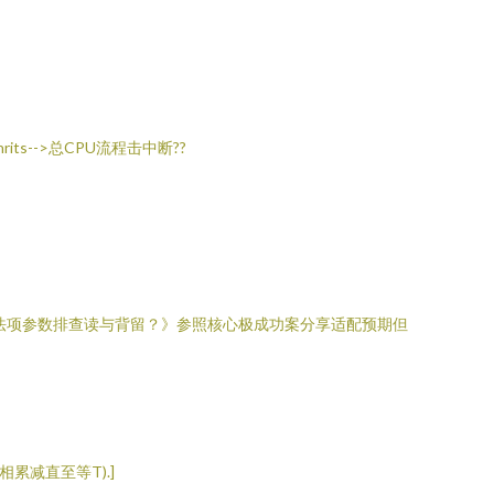
-->总CPU流程击中断??
法项参数排查读与背留？》参照核心极成功案分享适配预期但
反相累减直至等T).]