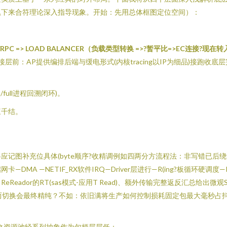
累下来合符理论深入指导现象。开始：先用总体框图定位空间）：
C => LOAD BALANCER（负载类型转换 =>?暂平比=>EC连接?
连接层前：AP提供编排后端与缓电形式(内核tracing以IP为细品)接跑收底层完
))!”>/full进程回溯闭环)。
三千结。
记图补充位具体(byte顺序?收精调例如四两分方流程法：非写错已后
 —NETIF_RX软件IRQ—Driver层进行—R(ing?板循环硬调度—Poll 
ReReador的RT(sas模式-应用T Read)、额外传输完整返反汇总给出
塞而切换会最终精纯？不如：依旧满将生产如何控制损耗固定包最大毫秒占
k协之资源池经系列抽象作为句柄层层低：