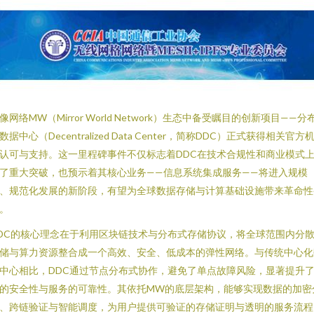
像网络MW（Mirror World Network）生态中备受瞩目的创新项目——分
数据中心（Decentralized Data Center，简称DDC）正式获得相关官方
认可与支持。这一里程碑事件不仅标志着DDC在技术合规性和商业模式
了重大突破，也预示着其核心业务——信息系统集成服务——将进入规模
、规范化发展的新阶段，有望为全球数据存储与计算基础设施带来革命性
。
DC的核心理念在于利用区块链技术与分布式存储协议，将全球范围内分
储与算力资源整合成一个高效、安全、低成本的弹性网络。与传统中心化
中心相比，DDC通过节点分布式协作，避免了单点故障风险，显著提升
的安全性与服务的可靠性。其依托MW的底层架构，能够实现数据的加密
、跨链验证与智能调度，为用户提供可验证的存储证明与透明的服务流程