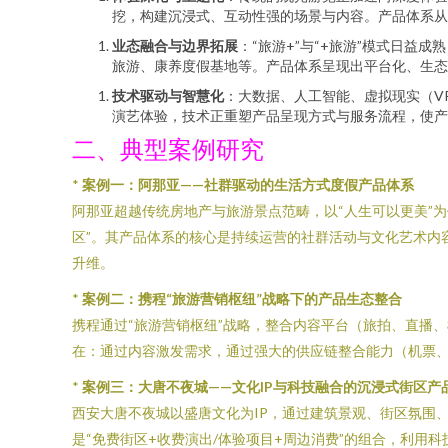
挖，构建沉浸式、互动性强的场景与内容。产品体系从“卖
业态融合与边界拓展
：“旅游+”与“+旅游”模式日
旅游、康养度假基地等。产品体系呈现出平台化、生态
技术驱动与智慧化
：大数据、人工智能、虚拟现实（V
演艺体验，技术正重塑产品呈现方式与服务流程，使产
二、典型案例研究
*
案例一：阿那亚——社群驱动的生活方式度假产品体系
阿那亚超越传统房地产与旅游景点范畴，以“人生可以更美”
区”。其产品体系的核心是持续运营的社群活动与文化艺术内
升维。
*
案例二：携程“旅游营销枢纽”战略下的产品生态整合
携程通过“旅游营销枢纽”战略，整合内容平台（旅拍、直播、
在：通过内容激发需求，通过强大的供应链整合能力（机票
*
案例三：大唐不夜城——文化IP与科技融合的沉浸式街区产
西安大唐不夜城以盛唐文化为IP，通过建筑景观、街区氛围
是“免费街区+收费演出/体验项目+周边消费”的组合，利