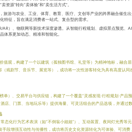
资源”转向“卖体验”和“卖生活方式”。
益成熟，旅游与农业、工业、体育、教育、医疗、文创等产业的跨界融合催生
化特征，旨在满足消费者一站式、复合型的需求。
R/AR）、物联网等新技术深度渗透。从智能行程规划、虚拟景点预览、
品体系更加动态、精准和智能化。
为价值观，构建了一个以建筑（孤独图书馆、礼堂等）为精神地标，融合居
容（戏剧节、音乐节、展览等），成功将一次性游客转化为具有高度认同
榜单）、交易平台与供应链，构建了一个覆盖“灵感发现-行程规划-产品
、酒店、门票、当地玩乐等）提供海量、可灵活组合的产品选项，并通过
品
、常态化行为艺术表演（如“不倒翁小姐姐”）、互动装置、夜间灯光秀等
用科技手段增强互动性与传播性，成功将历史文化资源转化为可体验、可消费